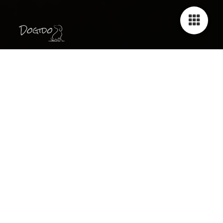
BOKA
Här kan du boka kurser eller skicka förfrågningar
om privat träning, våra veckoträningar och
problemutredningar. Använd formuläret nedan.
Så länge kurserna har plats kvar så syns de i
formuläret. Observera att din plats reserveras i 10
dagar och är säkrad först när den är betald. Info
om kursen och betalning mailas så fort vi tagit
emot din anmälan.